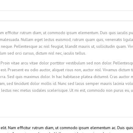
Nam efficitur rutrum diam, ut commodo ipsum elementum. Duis quis iaculis pu
malesuada. Nullam eget lectus euismod, rutrum quam quis, venenatis ligula
neque. Pellentesque ac nisl feugiat, blandit mauris ut, sollicitudin quam. V
 sed orci cursus, dictum nisl nec, iaculis tellus.
 Proin vitae arcu vitae dolor porttitor vestibulum sed non dolor. Pellentesq
st. Praesent eu odio auctor, aliquet risus non, auctor nisl. Vivamus dictum t
ra. Sed quis maximus dolor. In hac habitasse platea dictumst. Cras auctor
, sed tincidunt dolor mollis id. Nunc sed lacus semper mauris lacinia volu
 lectus nec metus sodales scelerisque. Ut mi est, commodo non purus eu, ul
 elit. Nam efficitur rutrum diam, ut commodo ipsum elementum ac. Duis quis 