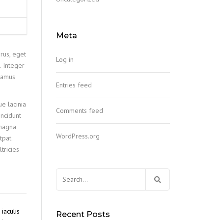
Meta
rus, eget
Log in
. Integer
ivamus
Entries feed
ue lacinia
Comments feed
incidunt
 magna
WordPress.org
tpat.
tricies
Search
for:
iaculis
Recent Posts