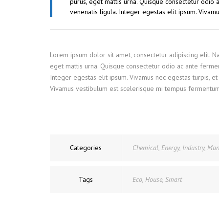
purus, eget mattis urna. Quisque consectetur odio
venenatis ligula. Integer egestas elit ipsum. Vivam
Lorem ipsum dolor sit amet, consectetur adipiscing elit. 
eget mattis urna. Quisque consectetur odio ac ante ferme
Integer egestas elit ipsum. Vivamus nec egestas turpis, et 
Vivamus vestibulum est scelerisque mi tempus fermentum. Ve
Categories
Chemical
,
Energy
,
Industry
,
Man
Tags
Eco
,
House
,
Smart