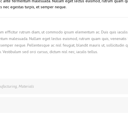
 ac ante fermentum malesuada. Nullam eget lectus euismod, rutrum quam qu
us nec egestas turpis, et semper neque.
Nam efficitur rutrum diam, ut commodo ipsum elementum ac. Duis quis iaculis
ntum malesuada. Nullam eget lectus euismod, rutrum quam quis, venenatis l
semper neque. Pellentesque ac nisl feugiat, blandit mauris ut, sollicitudin 
stibulum sed orci cursus, dictum nisl nec, iaculis tellus.
ufacturing
,
Materials