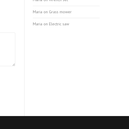
Maria
on
Grass mower
Maria
on
Electric saw