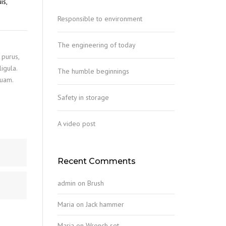
is,
Responsible to environment
The engineering of today
 purus,
igula.
The humble beginnings
quam.
Safety in storage
A video post
Recent Comments
admin
on
Brush
Maria
on
Jack hammer
Maria
on
Wrench set