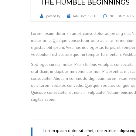
THE HUMBLE BEGINNINGS
posted by:
JANUARY 7, 2016
NO COMMENTS
Lorem ipsum dolor sit amet, consectetur adipiscing elit. 
mattis urna. Quisque consectetur odio ac ante fermentum 
egestas elit ipsum. Vivamus nec egestas turpis, et semper 
vestibulum est scelerisque mi tempus fermentum. Vestibulum
Sed eget cursus metus. Proin finibus volutpat consectetur.
erat diam, in dapibus mi venenatis non. Praesent ut massa e
consectetur. Aliquam commodo dignissim lorem vitae viver
quis lorem sodales convallis. Quisque sodales congue quam
Quisque consectetur et nunc in vulputate. Nullam euismod
sagittis sapien.
Lorem ipsum dolor sit amet, consectetur adipiscing